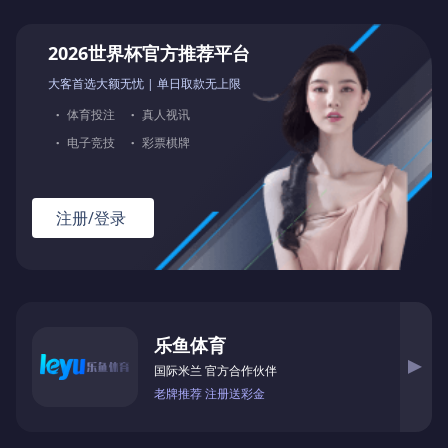
开云·体育（官网）APP下载-KAIYUN SPORTS
NBA常规赛凯尔特人大胜76人 塔图姆三节砍下35分打卡下班，18赛季凯尔特人塔图姆数据
CBA全明星票选开启 球迷互动带动联赛热度回升，cba全明星赛明星
NBA季前赛各队士气高昂 备战成明星焦点，nba季前赛有啥意义